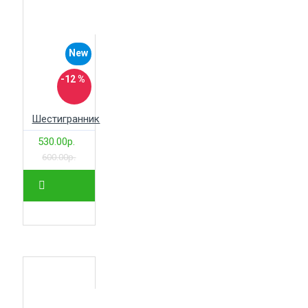
New
-12 %
Шестигранник
530.00р.
600.00р.