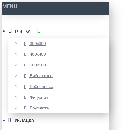
MENU
ПЛИТКА
300x300
400x400
500x500
Вибролитьё
Вибропресс
Фигурная
Брусчатка
УКЛАДКА