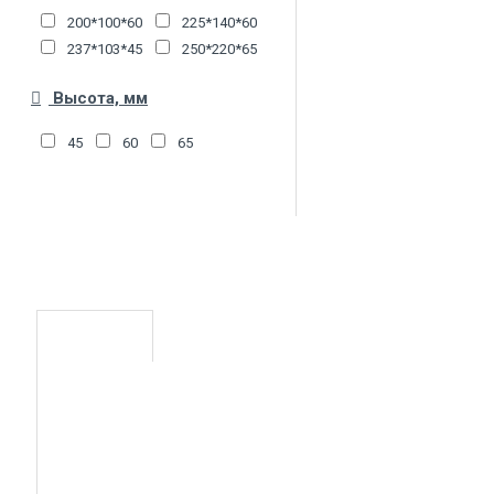
200*100*60
225*140*60
237*103*45
250*220*65
Высота, мм
45
60
65