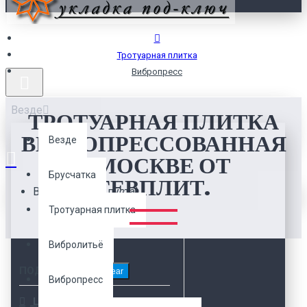
Тротуарная плитка
Вибропресс
Везде
ТРОТУАРНАЯ ПЛИТКА
ВИБРОПРЕССОВАННАЯ
Везде
В МОСКВЕ ОТ
Брусчатка
ГЕВПЛИТ.
Ваша корзина пуста!
Тротуарная плитка
Вибролитьё
ПОДОБРАТЬ!
Clear
Вибропресс
Цена