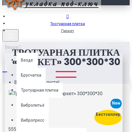
Тротуарная плитка
Паркет
Везде
ТРОТУАРНАЯ ПЛИТКА
«ПАРКЕТ» 300*300*30
Везде
Брусчатка
Ваша корзина пуста!
Тротуарная плитка
New
Вибролитьё
Бестселлер
Вибропресс
55555
88888