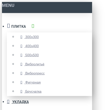
MENU
ПЛИТКА
300x300
400x400
500x500
Вибролитьё
Вибропресс
Фигурная
Брусчатка
УКЛАДКА